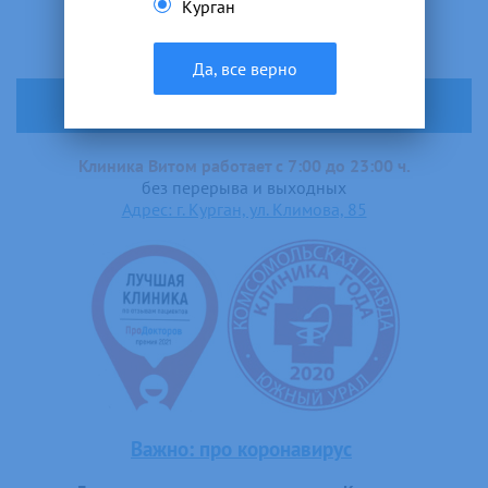
Курган
Да, все верно
ЗАПИСАТЬСЯ В 1 КЛИК
Клиника Витом работает с 7:00 до 23:00 ч.
без перерыва и выходных
Адрес: г. Курган, ул. Климова, 85
Важно: про коронавирус