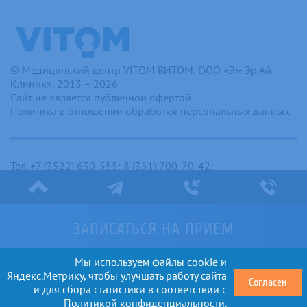
© Медицинский центр VITOM ВИТОМ, ООО «Эм Эр Ай
Клиник», 2013 – 2026
Сайт не является публичной офертой
Политика в отношении обработки персональных данных
Тел. +7 (3522) 630-555; 8 (351) 700-70-42;
kurgan@vitom.pro
г. Курган, ул. Климова, 85
С 7:00 до 23:00 без перерыва и выходных
ЗАПИСАТЬСЯ
НА ПРИЕМ
Мы используем файлы cookie и
Яндекс.Метрику, чтобы улучшать работу сайта
Согласен
и для сбора статистики в соответствии с
Политикой конфиденциальности
.