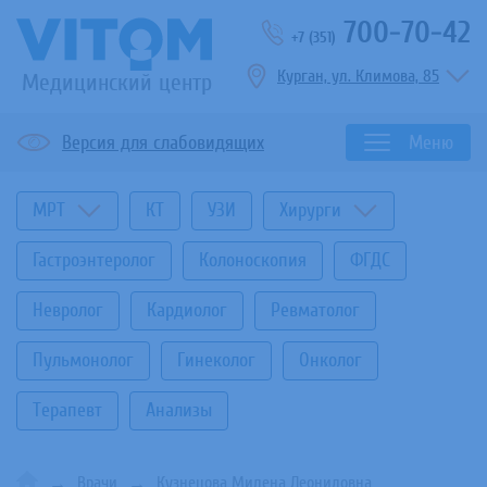
700-70-42
+7 (351)
Курган, ул. Климова, 85
Медицинский центр
Версия для слабовидящих
Меню
МРТ
КТ
УЗИ
Хирурги
Гастроэнтеролог
Колоноскопия
ФГДС
Невролог
Кардиолог
Ревматолог
Пульмонолог
Гинеколог
Онколог
Терапевт
Анализы
Врачи
Кузнецова Милена Леонидовна